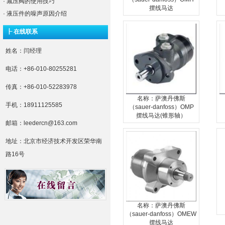
·
减压阀的使用技巧
摆线马达
·
液压件的噪声原因介绍
┠ 在线联系
姓名：闫经理
电话：+86-010-80255281
传真：+86-010-52283978
名称：萨澳丹佛斯
手机：18911125585
（sauer-danfoss）OMP
摆线马达(锥形轴）
邮箱：leedercn@163.com
地址：北京市经济技术开发区荣华南
路16号
名称：萨澳丹佛斯
（sauer-danfoss）OMEW
摆线马达