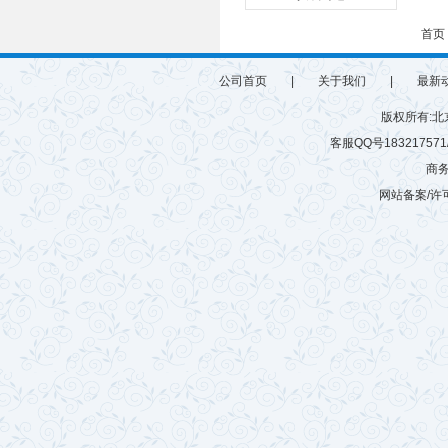
首页
公司首页
|
关于我们
|
最新
版权所有:
客服QQ号183217571/6
商务
网站备案/许可
微硅粉
雷蒙磨
有机肥生产设备
游乐设施
有机肥生产线
建筑垃圾粉碎机
球磨机厂家
混砂浆搅拌站
玻化微珠搅拌机
树枝粉碎机
秸秆揉丝机
半湿物料粉碎机
腻子粉搅拌机
拌机
鸡粪烘干机
木材粉碎