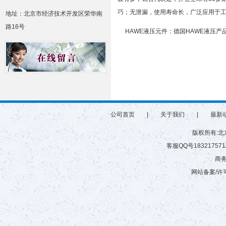
巧；无泄漏，使用寿命长，广泛应用于
地址：北京市经济技术开发区荣华南
路16号
HAWE
液压元件：德国HAWE液压
公司首页
|
关于我们
|
最新
版权所有:
客服QQ号183217571/6
商务
网站备案/许可
微硅粉
雷蒙磨
有机肥生产设备
游乐设施
有机肥生产线
建筑垃圾粉碎机
球磨机厂家
混砂浆搅拌站
玻化微珠搅拌机
树枝粉碎机
秸秆揉丝机
半湿物料粉碎机
腻子粉搅拌机
拌机
鸡粪烘干机
木材粉碎