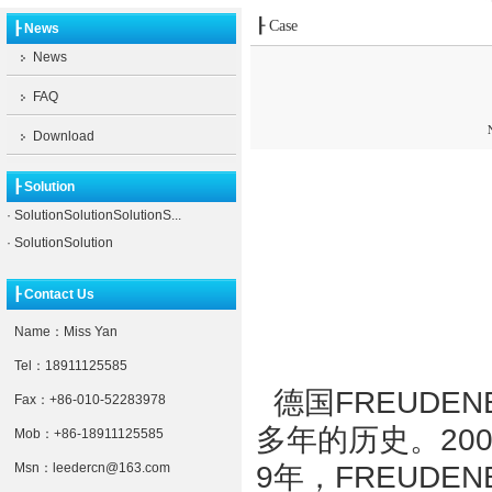
┠ Case
┠ News
News
FAQ
Download
┠ Solution
·
SolutionSolutionSolutionS...
·
SolutionSolution
┠ Contact Us
Name：Miss Yan
Tel：18911125585
德国FREUDEN
Fax：+86-010-52283978
多年的历史。20
Mob：+86-18911125585
9年，FREUDE
Msn：leedercn@163.com