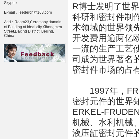
Skype：
R博士发明了世
E-mail：leedercn@163.com
科研和密封件制
Add：Room23,Ceremony domain
术领域的世界领
of Building of ideal city,Xihongmen
Street,Daxing District, Beijing,
开发费用逾两亿
China
一流的生产工艺使
司成为世界著名
密封件市场的占有
1997年，FR
密封元件的世界知
ERKEL-FRU
机械、水利机械
液压缸密封元件