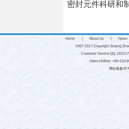
密封元件科研和
Home
|
About Us
|
News
2007-2017 Copyright: Beijing Zh
Customer Service QQ: 1832
Sales Hotline :+86-010
网站备案/许可
微硅粉
雷蒙磨
有机肥生产设备
游乐设施
有机肥生产线
建筑垃圾粉碎机
球磨机厂家
混砂浆搅拌站
玻化微珠搅拌机
树枝粉碎机
秸秆揉丝机
半湿物料粉碎机
腻子粉搅拌机
拌机
鸡粪烘干机
木材粉碎